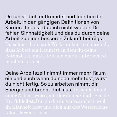
Du fühlst dich entfremdet und leer bei der
Arbeit. In den gängigen Definitionen von
Karriere findest du dich nicht wieder. Dir
fehlen Sinnhaftigkeit und das du durch deine
Arbeit zu einer besseren Zukunft beiträgst.
Du sehnst dich nach Wirksamkeit und danach,
dass Arbeit ein Raum ist, in dem du deine
Potenzialen entfalten und einen Unterschied
machen kannst.
Deine Arbeitszeit nimmt immer mehr Raum
ein und auch wenn du noch mehr tust, wirst
du nicht fertig. So zu arbeiten nimmt dir
Energie und brennt dich aus.
Du suchst nach
einer Arbeitsweise, mit der du nachhaltig in der
Kraft bleibst. Durch die du wirksam bist, weil
du Klarheit hast und dich auf das Wesentliche
fokussieren kannst.