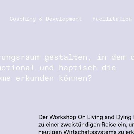
Coaching & Development
Facilitation
rungsraum gestalten, in dem 
motional und haptisch die
eme erkunden können?
Der Workshop On Living and Dying 
zu einer zweistündigen Reise ein,
heutigen Wirtschaftssystems zu er