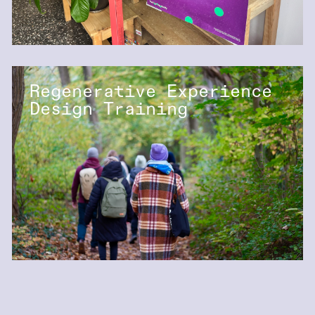
Regenerative Experience
Design Training