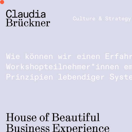
Culture & Strategy
Wie können wir einen Erfah
Workshopteilnehmer*innen e
Prinzipien lebendiger Syst
House of Beautiful
Business Experience